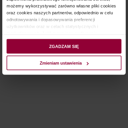
możemy wykorzystywać zarówno własne pliki cookies
oraz cookies naszych partnerów, odpowiednio w celu
odnotowywania i dopasowywania preferencji
użytkowników oraz w celach statystycznych i
marketingowych. Jeśli masz inne preferencje
kliknij Zmieniam ustawienia. Wyrażenie zgody jest
ZGADZAM SIĘ
dobrowolne a udzielone zgody możesz wycofać
w dowolnym momencie zmieniając wybrane ustawienia.
Administratorem Twoich danych osobowych jest Europa
Zmieniam ustawienia
Ubezpieczenia, w skład której wchodzi Towarzystwo
Ubezpieczeń Europa S.A. oraz Towarzystwo
Ubezpieczeń na Życie Europa S.A. - obie z siedzibą przy
ul. gen. Władysława Sikorskiego 26, 53-659 Wrocław. W
pewnych przypadkach administratorami danych mogą
być również nasi partnerzy. Szczegółowe informacje
znajdziesz w
Polityce prywatności
.